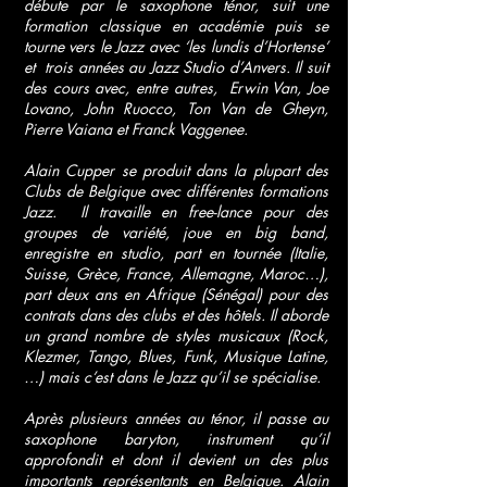
débute par le saxophone ténor, suit une
formation classique en académie puis se
tourne vers le Jazz avec ‘les lundis d’Hortense’
et trois années au Jazz Studio d’Anvers. Il suit
des cours avec, entre autres, Erwin Van, Joe
Lovano, John Ruocco, Ton Van de Gheyn,
Pierre Vaiana et Franck Vaggenee.
Alain Cupper se produit dans la plupart des
Clubs de Belgique avec différentes formations
Jazz. Il travaille en free-lance pour des
groupes de variété, joue en big band,
enregistre en studio, part en tournée (Italie,
Suisse, Grèce, France, Allemagne, Maroc…),
part deux ans en Afrique (Sénégal) pour des
contrats dans des clubs et des hôtels. Il aborde
un grand nombre de styles musicaux (Rock,
Klezmer, Tango, Blues, Funk, Musique Latine,
…) mais c’est dans le Jazz qu’il se spécialise.
Après plusieurs années au ténor, il passe au
saxophone baryton, instrument qu’il
approfondit et dont il devient un des plus
importants représentants en Belgique. Alain