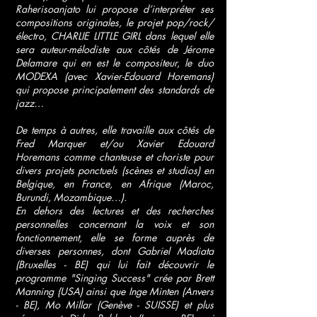
Raherisoanjato lui propose d’interpréter ses
compositions originales, le projet pop/rock/
électro, CHARLIE LITTLE GIRL dans lequel elle
sera auteur-mélodiste aux côtés de Jérome
Delamare qui en est le compositeur, le duo
MODEXA (avec Xavier-Edouard Horemans)
qui propose principalement des standards de
jazz…
​​
De temps à autres, elle travaille aux côtés de
Fred Marquer et/ou Xavier Edouard
Horemans comme chanteuse et choriste pour
divers projets ponctuels (scènes et studios) en
Belgique, en France, en Afrique (Maroc,
Burundi, Mozambique…).
En dehors des lectures et des recherches
personnelles concernant la voix et son
fonctionnement, elle se forme auprès de
diverses personnes, dont Gabriel Madiata
(Bruxelles - BE) qui lui fait découvrir le
programme "Singing Success" crée par Brett
Manning (USA) ainsi que Inge Minten (Anvers
- BE), Mo Millar (Genève - SUISSE) et plus