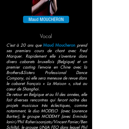
Maud MOUCHERON
Vocal
C’est à 20 ans que
Maud Moucheron
prend
ses premiers cours de chant avec Fred
Marquer. Rapidement elle s’aventure dans
divers cabarets bruxellois (Belgique) et un
premier casting l’envoie en Chine avec la
Brothers&Sisters Professional Dance
Company, où elle sera meneuse de revue dans
le cabaret français « La Maison », situé au
cœur de Shanghai.
De retour en Belgique et au fil des années, elle
fait diverses rencontres qui feront naître des
projets musicaux très éclectiques, comme
notamment, le duo MODELO (avec Laurence
Bartier), le groupe MODEMY (avec Erminda
Ianiri/Phil Raherisoanjato/Vincent Panier/Ben
Schiltz), le groupe UNJA FEO dans lequel Phil