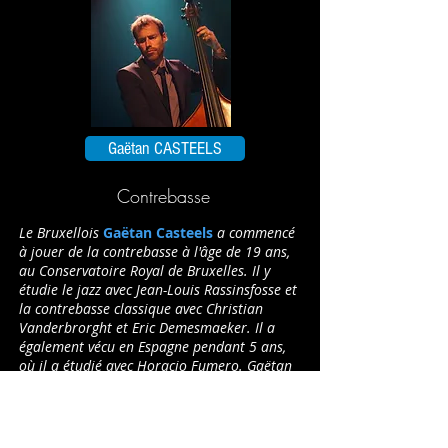
Gaëtan CASTEELS
Contrebasse
Le Bruxellois
Gaëtan Casteels
a commencé
à jouer de la contrebasse à l'âge de 19 ans,
au Conservatoire Royal de Bruxelles. Il y
étudie le jazz avec Jean-Louis Rassinsfosse et
la contrebasse classique avec Christian
Vanderbrorght et Eric Demesmaeker. Il a
également vécu en Espagne pendant 5 ans,
où il a étudié avec Horacio Fumero. Gaëtan
a également suivi les master classes de Dave
Holland, Christian McBride, George Garzone
et surtout Hein Van de Geyn.
Il joue dans divers styles, en particulier le